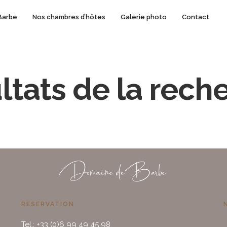
Barbe
Nos chambres d’hôtes
Galerie photo
Contact
ltats de la rech
RESERVATION
Tel.: +33 (0)6 99 49 45 98