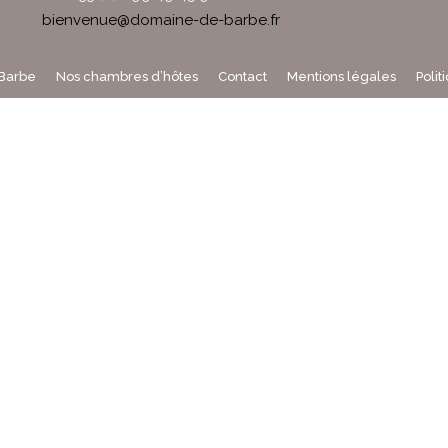
bienvenue@domaine-de-barbe.fr
Barbe
Nos chambres d’hôtes
Contact
Mentions légales
Polit